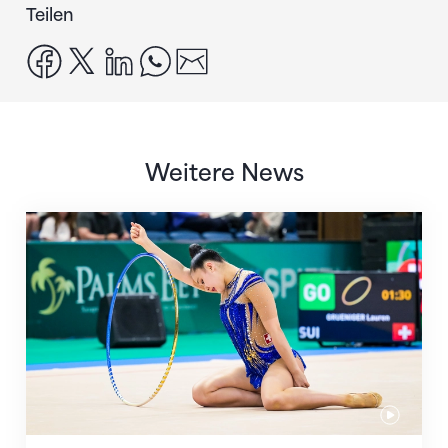
Teilen
facebook
x
linkedin
whatsapp
email
Weitere News
Nächster Halt: Weltmeisterschaft