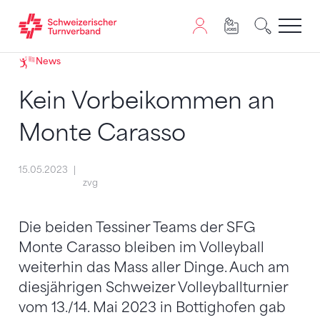
Zum Inhalt springen
Zur Sitemap navigieren
Zum Navigieren dieser Seite wird JavaScript benötigt. A
News
Kein Vorbeikommen an
Monte Carasso
15.05.2023
zvg
Die beiden Tessiner Teams der SFG
Monte Carasso bleiben im Volleyball
weiterhin das Mass aller Dinge. Auch am
diesjährigen Schweizer Volleyballturnier
vom 13./14. Mai 2023 in Bottighofen gab