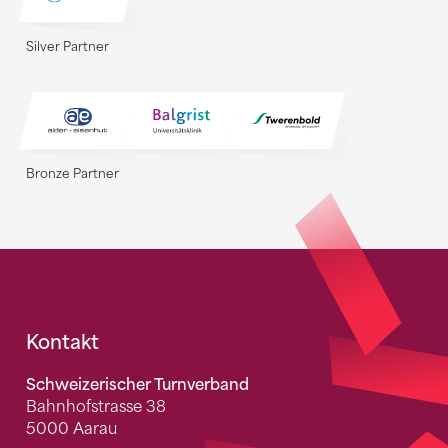
Silver Partner
Bronze Partner
Fusszeile
Kontakt
Schweizerischer Turnverband
Bahnhofstrasse 38
5000 Aarau