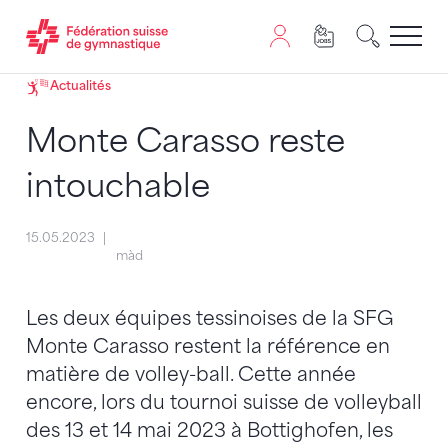
Passer au contenu
Naviguer vers le plan du siten
JavaScript est nécessaire pour naviguer sur ce site. Vous
Actualités
Monte Carasso reste
intouchable
15.05.2023
màd
Les deux équipes tessinoises de la SFG
Monte Carasso restent la référence en
matière de volley-ball. Cette année
encore, lors du tournoi suisse de volleyball
des 13 et 14 mai 2023 à Bottighofen, les