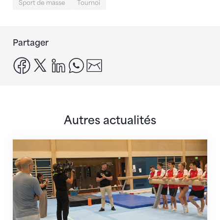
Sport de masse
Tournoi
Partager
facebook
x
linkedin
whatsapp
email
Autres actualités
En route pour Zagreb avec des objectifs clairs