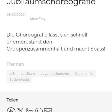
Jubiläumschoreografie
08.02.2022
Marc Frey
Die Choreografie lässt sich schnell
erlernen, stärkt den
Gruppenzusammenhalt und macht Spass!
Themen
J+S
Jubiläum
Jugend / Junioren
Community
Social Media
Teilen
facebook
x
linkedin
whatsapp
email