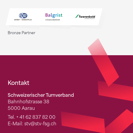
Bronze Partner
Fusszeile
Kontakt
Schweizerischer Turnverband
Bahnhofstrasse 38
5000 Aarau
Tel.
+ 41 62 837 82 00
E-Mail:
stv
@stv-fsg.ch