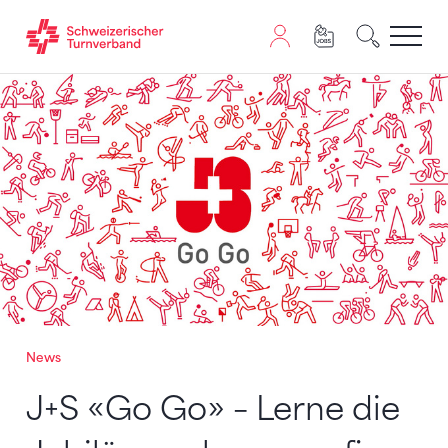
Zum Inhalt springen
Zur Sitemap navigieren
Zum Navigieren dieser Seite wird JavaScript benötigt. A
News
J+S «Go Go» – Lerne die