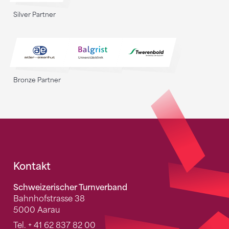
Silver Partner
Bronze Partner
Fusszeile
Kontakt
Schweizerischer Turnverband
Bahnhofstrasse 38
5000 Aarau
Tel.
+ 41 62 837 82 00