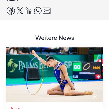
facebook
x
linkedin
whatsapp
email
Weitere News
Nächster Halt: Weltmeisterschaft
News