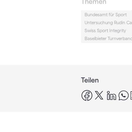
Themen
Bundesamt für Sport
Untersuchung Rudin Can
Swiss Sport Integrity
Baselbieter Turnverban
Teilen
facebook
x
linke