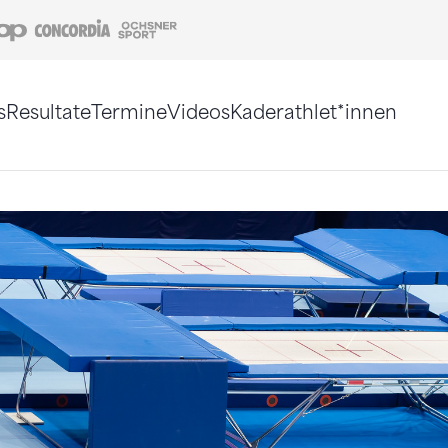
Coop
Concordia
Ochsner Sport
s
Resultate
Termine
Videos
Kaderathlet*innen
tigt. Alternativ können Sie die Sitemap ohne Jav