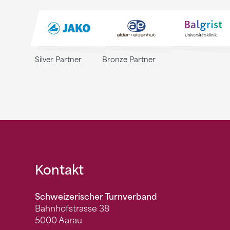
Silver Partner
Bronze Partner
Fusszeile
Kontakt
Schweizerischer Turnverband
Bahnhofstrasse 38
5000 Aarau