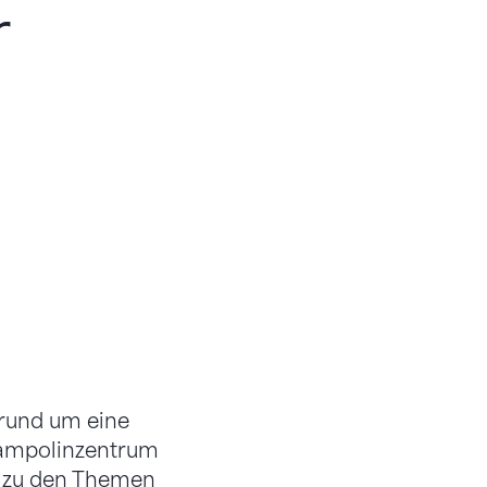
r
 rund um eine
rampolinzentrum
n zu den Themen