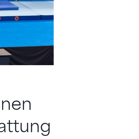
onen
attung