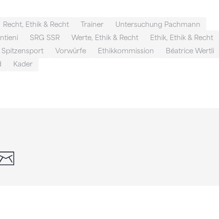
Recht, Ethik & Recht
Trainer
Untersuchung Pachmann
tieni
SRG SSR
Werte, Ethik & Recht
Ethik, Ethik & Recht
Spitzensport
Vorwürfe
Ethikkommission
Béatrice Wertli
d
Kader
din
whatsapp
email