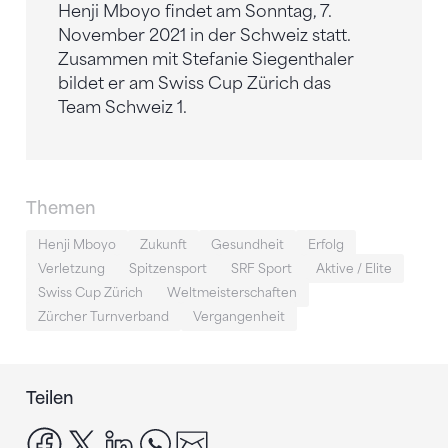
Henji Mboyo findet am Sonntag, 7.
November 2021 in der Schweiz statt.
Zusammen mit Stefanie Siegenthaler
bildet er am Swiss Cup Zürich das
Team Schweiz 1.
Themen
Henji Mboyo
Zukunft
Gesundheit
Erfolg
Verletzung
Spitzensport
SRF Sport
Aktive / Elite
Swiss Cup Zürich
Weltmeisterschaften
Zürcher Turnverband
Vergangenheit
Teilen
facebook
x
linkedin
whatsapp
email