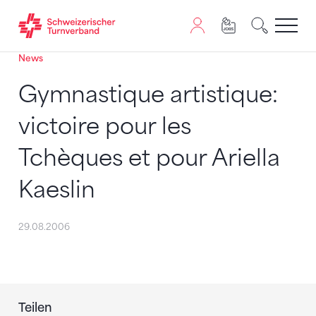
News
Zum Inhalt springen
Zur Sitemap navigieren
Zum Navigieren dieser Seite wird JavaScript benötigt. A
Gymnastique artistique:
victoire pour les
Tchèques et pour Ariella
Kaeslin
29.08.2006
Teilen