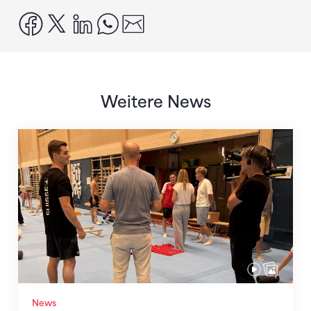
facebook
x
linkedin
whatsapp
email
Weitere News
Mit klaren Zielen nach Zagreb
News