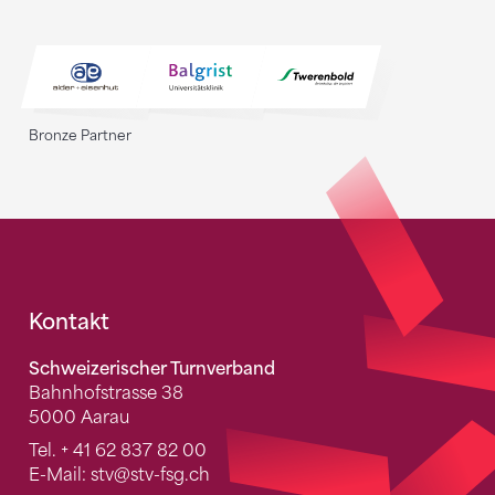
Bronze Partner
Fusszeile
Kontakt
Schweizerischer Turnverband
Bahnhofstrasse 38
5000 Aarau
Tel.
+ 41 62 837 82 00
E-Mail:
stv
@stv-fsg.ch