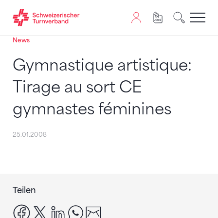
News
Zum Inhalt springen
Zur Sitemap navigieren
Zum Navigieren dieser Seite wird JavaScript benötigt. A
Gymnastique artistique:
Tirage au sort CE
gymnastes féminines
25.01.2008
Teilen
facebook
x
linkedin
whatsapp
email