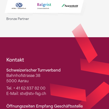
Bronze Partner
Fusszeile
Kontakt
Schweizerischer Turnverband
Bahnhofstrasse 38
5000 Aarau
Tel.
+ 41 62 837 82 00
E-Mail:
stv
@stv-fsg.ch
Öffnungszeiten Empfang Geschäftsstelle