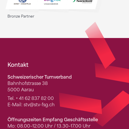
Bronze Partner
Fusszeile
Kontakt
Schweizerischer Turnverband
Bahnhofstrasse 38
5000 Aarau
Tel.
+ 41 62 837 82 00
E-Mail:
stv
@stv-fsg.ch
Öffnungszeiten Empfang Geschäftsstelle
Mo: 08.00–12.00 Uhr / 13.30–17.00 Uhr