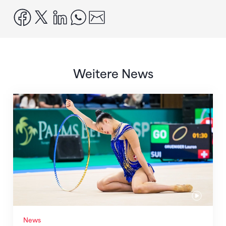
facebook
x
linkedin
whatsapp
email
Weitere News
Nächster Halt: Weltmeisterschaft
News