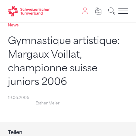
News
Zum Inhalt springen
Zur Sitemap navigieren
Zum Navigieren dieser Seite wird JavaScript benötigt. A
Gymnastique artistique:
Margaux Voillat,
championne suisse
juniors 2006
19.06.2006
Esther Meier
Teilen