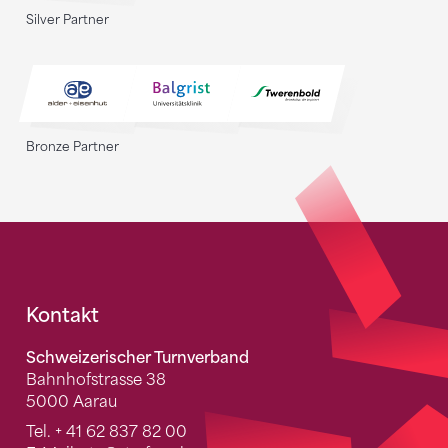
Silver Partner
Bronze Partner
Fusszeile
Kontakt
Schweizerischer Turnverband
Bahnhofstrasse 38
5000 Aarau
Tel.
+ 41 62 837 82 00