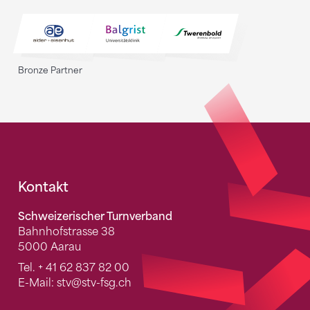
Bronze Partner
Fusszeile
Kontakt
Schweizerischer Turnverband
Bahnhofstrasse 38
5000 Aarau
Tel.
+ 41 62 837 82 00
E-Mail:
stv
@stv-fsg.ch