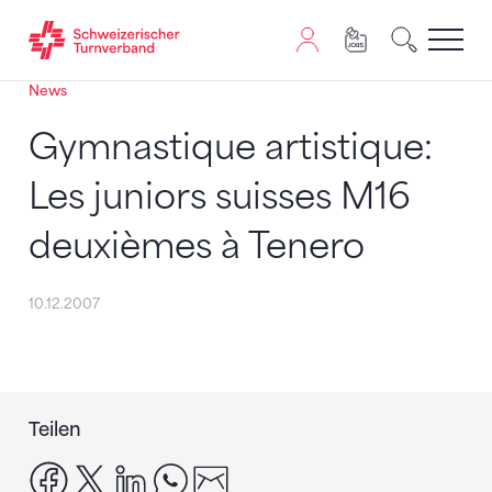
News
Zum Inhalt springen
Zur Sitemap navigieren
Zum Navigieren dieser Seite wird JavaScript benötigt. A
Gymnastique artistique:
Les juniors suisses M16
deuxièmes à Tenero
10.12.2007
Teilen
facebook
x
linkedin
whatsapp
email