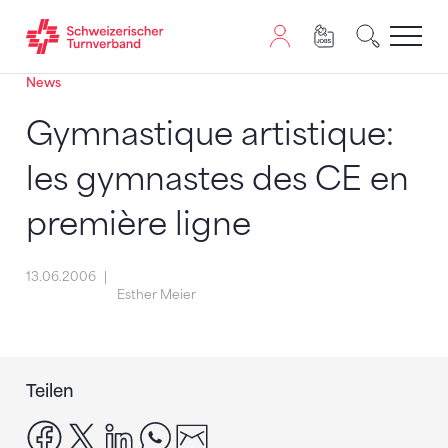
News
Zum Inhalt springen
Zur Sitemap navigieren
Zum Navigieren dieser Seite wird JavaScript benötigt. A
Gymnastique artistique:
les gymnastes des CE en
première ligne
13.06.2006
Esther Meier
Teilen
facebook
x
linkedin
whatsapp
email