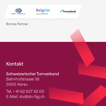
Bronze Partner
Fusszeile
Kontakt
Schweizerischer Turnverband
Bahnhofstrasse 38
5000 Aarau
Tel.
+ 41 62 837 82 00
E-Mail:
stv
@stv-fsg.ch