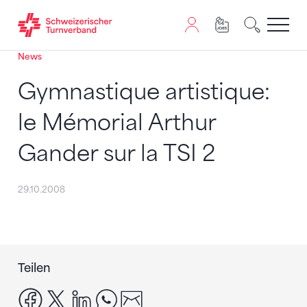
News
Zum Inhalt springen
Zur Sitemap navigieren
Zum Navigieren dieser Seite wird JavaScript benötigt. A
Gymnastique artistique:
le Mémorial Arthur
Gander sur la TSI 2
29.10.2008
Teilen
facebook
x
linkedin
whatsapp
email