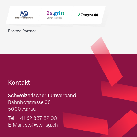
Bronze Partner
Fusszeile
Kontakt
Schweizerischer Turnverband
Bahnhofstrasse 38
5000 Aarau
Tel.
+ 41 62 837 82 00
E-Mail:
stv
@stv-fsg.ch