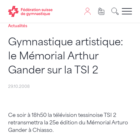
Actualités
Passer au contenu
Naviguer vers le plan du siten
JavaScript est nécessaire pour naviguer sur ce site. Vous
Gymnastique artistique:
le Mémorial Arthur
Gander sur la TSI 2
29.10.2008
Ce soir à 18h50 la télévision tessinoise TSI 2
retransmettra la 25e édition du Mémorial Arturo
Gander à Chiasso.