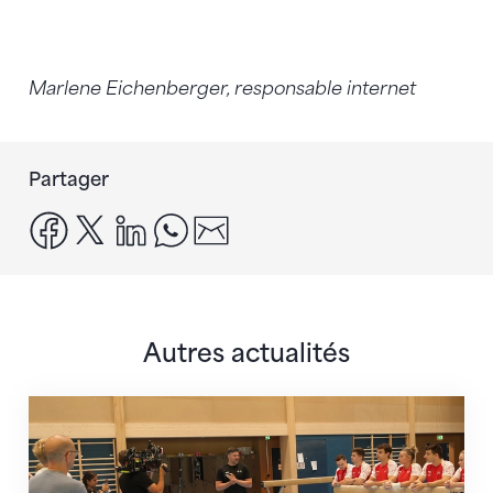
Marlene Eichenberger, responsable internet
Partager
facebook
x
linkedin
whatsapp
email
Autres actualités
En route pour Zagreb avec des objectifs clairs