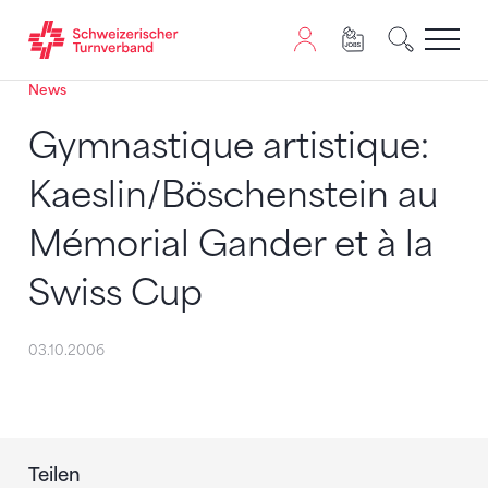
News
Zum Inhalt springen
Zur Sitemap navigieren
Zum Navigieren dieser Seite wird JavaScript benötigt. A
Gymnastique artistique:
Kaeslin/Böschenstein au
Mémorial Gander et à la
Swiss Cup
03.10.2006
Teilen