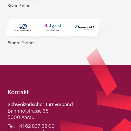
Silver Partner
Bronze Partner
Fusszeile
Kontakt
Schweizerischer Turnverband
Bahnhofstrasse 38
5000 Aarau
Tel.
+ 41 62 837 82 00