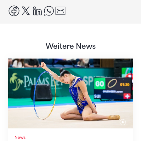
facebook
x
linkedin
whatsapp
email
Weitere News
Nächster Halt: Weltmeisterschaft
News