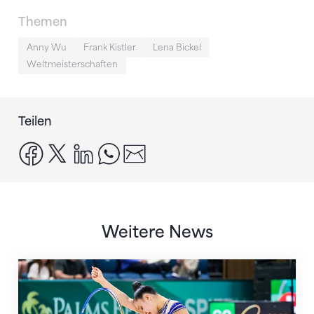
Themen
Anny Wu
Frank Kistler
Lena Bickel
Weltmeisterschaften
Teilen
facebook
x
linkedin
whatsapp
email
Weitere News
Nächster Halt: Weltmeisterschaft