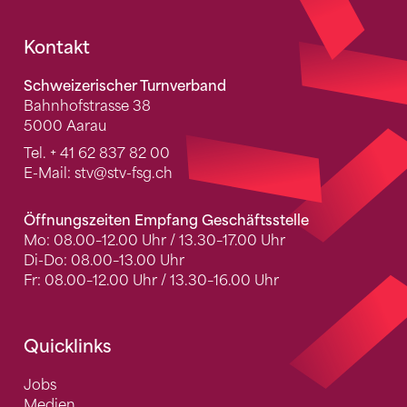
Fusszeile
Kontakt
Schweizerischer Turnverband
Bahnhofstrasse 38
5000 Aarau
Tel.
+ 41 62 837 82 00
E-Mail:
stv
@stv-fsg.ch
Öffnungszeiten Empfang Geschäftsstelle
Mo: 08.00–12.00 Uhr / 13.30–17.00 Uhr
Di-Do: 08.00–13.00 Uhr
Fr: 08.00–12.00 Uhr / 13.30–16.00 Uhr
Quicklinks
Jobs
Medien