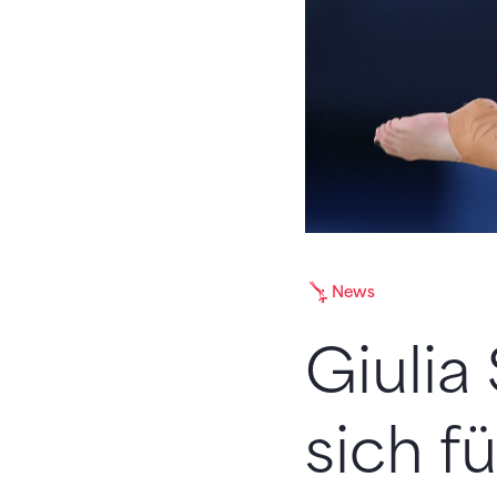
News
Giulia 
sich f