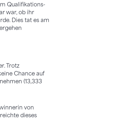
m Qualifikations-
r war, ob ihr
de. Dies tat es am
tergehen
. Trotz
keine Chance auf
nnehmen (13,333
ewinnerin von
reichte dieses