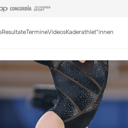
Coop
Concordia
Ochsner Sport
s
Resultate
Termine
Videos
Kaderathlet*innen
tigt. Alternativ können Sie die Sitemap ohne Jav