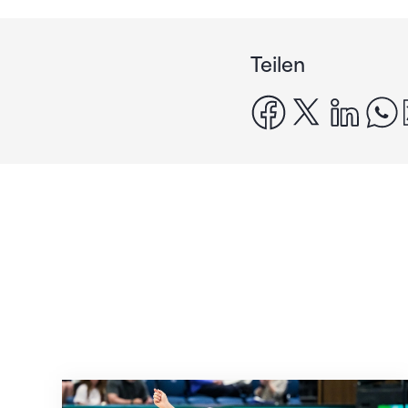
Teilen
facebook
x
linke
Nächster Halt: Weltmeisterschaft