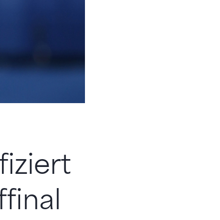
iziert
final