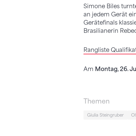
Simone Biles turnt
an jedem Gerät ein
Gerätefinals klassi
Brasilianerin Rebe
Rangliste Qualifik
Am
Montag, 26. Ju
Themen
Giulia Steingruber
Ol