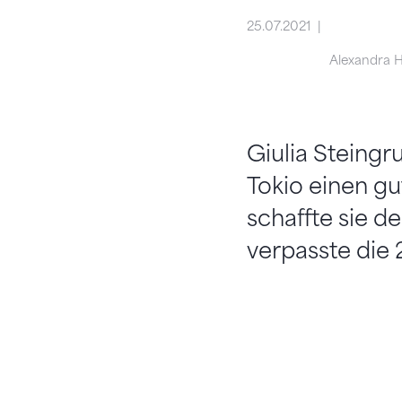
25.07.2021
Alexandra 
Giulia Steingr
Tokio einen gu
schaffte sie d
verpasste die 