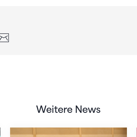
din
whatsapp
email
Weitere News
Mit klaren Zielen nach Zagreb