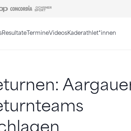
Coop
Concordia
Ochsner Sport
s
Resultate
Termine
Videos
Kaderathlet*innen
tigt. Alternativ können Sie die Sitemap ohne Jav
turnen: Aargaue
eturnteams
chlagen