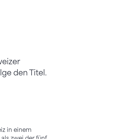
eizer
ge den Titel.
iz in einem
als zwei der fünf