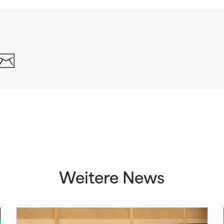
din
whatsapp
email
Weitere News
Mit klaren Zielen nach Zagreb