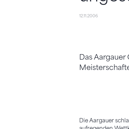
12.11.2006
Das Aargauer 
Meisterschafte
Die Aargauer schl
aufregenden Wettka