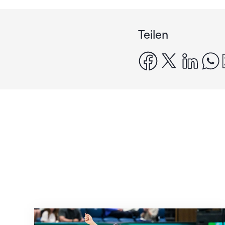
Teilen
facebook
x
linke
Nächster Halt: Weltmeisterschaft