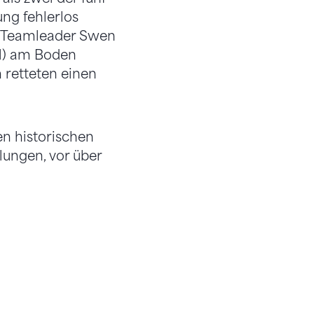
ng fehlerlos
en Teamleader Swen
il) am Boden
 retteten einen
en historischen
lungen, vor über