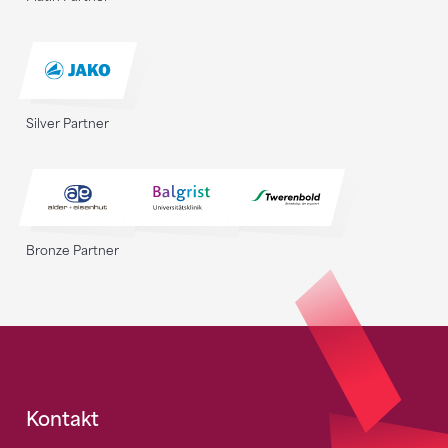
Silver Partner
Bronze Partner
Fusszeile
Kontakt