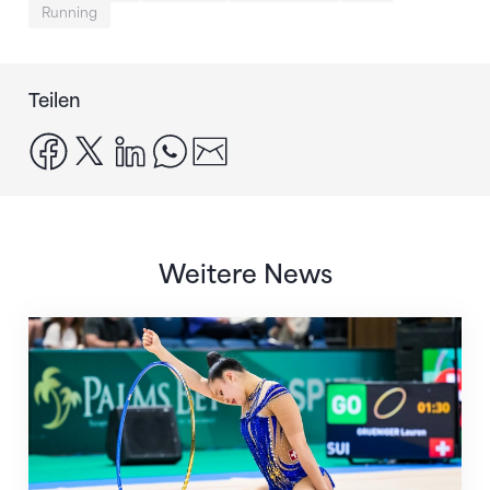
Running
Teilen
facebook
x
linkedin
whatsapp
email
Weitere News
Nächster Halt: Weltmeisterschaft