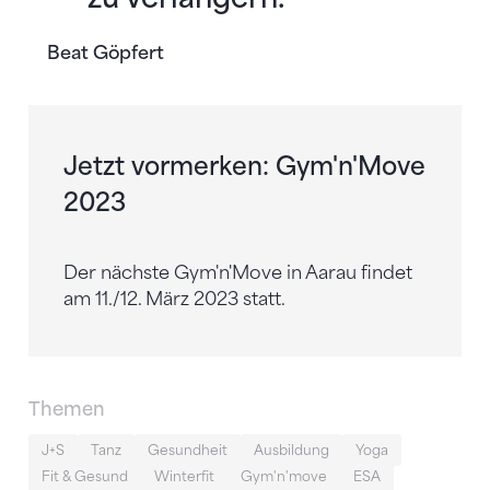
Beat Göpfert
Jetzt vormerken: Gym'n'Move
2023
Der nächste Gym'n'Move in Aarau findet
am 11./12. März 2023 statt.
Themen
J+S
Tanz
Gesundheit
Ausbildung
Yoga
Fit & Gesund
Winterfit
Gym'n'move
ESA