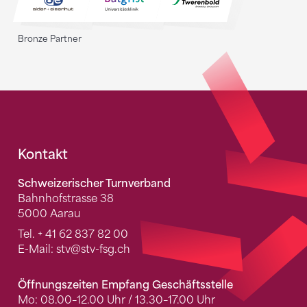
Bronze Partner
Fusszeile
Kontakt
Schweizerischer Turnverband
Bahnhofstrasse 38
5000 Aarau
Tel.
+ 41 62 837 82 00
E-Mail:
stv
@stv-fsg.ch
Öffnungszeiten Empfang Geschäftsstelle
Mo: 08.00–12.00 Uhr / 13.30–17.00 Uhr