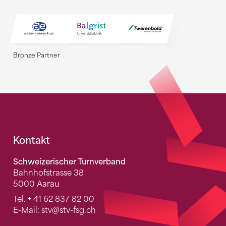
Bronze Partner
Fusszeile
Kontakt
Schweizerischer Turnverband
Bahnhofstrasse 38
5000 Aarau
Tel.
+ 41 62 837 82 00
E-Mail:
stv
@stv-fsg.ch