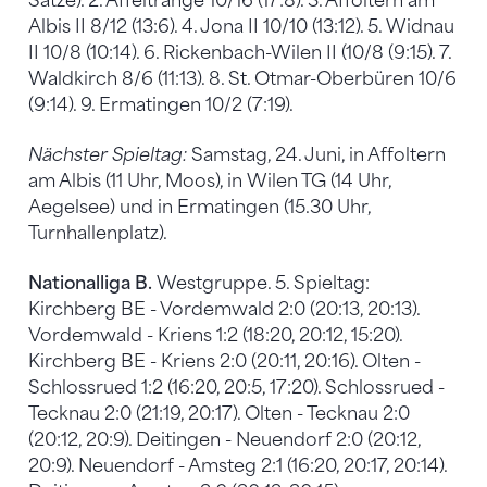
Sätze). 2. Affeltrange 10/16 (17:8). 3. Affoltern am
Albis II 8/12 (13:6). 4. Jona II 10/10 (13:12). 5. Widnau
II 10/8 (10:14). 6. Rickenbach-Wilen II (10/8 (9:15). 7.
Waldkirch 8/6 (11:13). 8. St. Otmar-Oberbüren 10/6
(9:14). 9. Ermatingen 10/2 (7:19).
Nächster Spieltag:
Samstag, 24. Juni, in Affoltern
am Albis (11 Uhr, Moos), in Wilen TG (14 Uhr,
Aegelsee) und in Ermatingen (15.30 Uhr,
Turnhallenplatz).
Nationalliga B.
Westgruppe. 5. Spieltag:
Kirchberg BE - Vordemwald 2:0 (20:13, 20:13).
Vordemwald - Kriens 1:2 (18:20, 20:12, 15:20).
Kirchberg BE - Kriens 2:0 (20:11, 20:16). Olten -
Schlossrued 1:2 (16:20, 20:5, 17:20). Schlossrued -
Tecknau 2:0 (21:19, 20:17). Olten - Tecknau 2:0
(20:12, 20:9). Deitingen - Neuendorf 2:0 (20:12,
20:9). Neuendorf - Amsteg 2:1 (16:20, 20:17, 20:14).