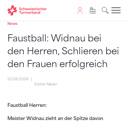
News
Zum Inhalt springen
Zur Sitemap navigieren
Zum Navigieren dieser Seite wird JavaScript benötigt. A
Faustball: Widnau bei
den Herren, Schlieren bei
den Frauen erfolgreich
20.06.2006
Esther Meier
Faustball Herren:
Meister Widnau zieht an der Spitze davon