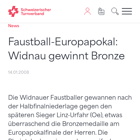
News
Zum Inhalt springen
Zur Sitemap navigieren
Zum Navigieren dieser Seite wird JavaScript benötigt. A
Faustball-Europapokal:
Widnau gewinnt Bronze
14.01.2008
Die Widnauer Faustballer gewannen nach
der Halbfinalniederlage gegen den
späteren Sieger Linz-Urfahr (Oe), etwas
überraschend die Bronzemedaille am
Europapokalfinale der Herren. Die