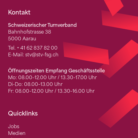
Fusszeile
Kontakt
Schweizerischer Turnverband
Bahnhofstrasse 38
5000 Aarau
Tel.
+ 41 62 837 82 00
E-Mail:
stv
@stv-fsg.ch
Öffnungszeiten Empfang Geschäftsstelle
Mo: 08.00–12.00 Uhr / 13.30–17.00 Uhr
Di-Do: 08.00–13.00 Uhr
Fr: 08.00–12.00 Uhr / 13.30–16.00 Uhr
Quicklinks
Jobs
Medien