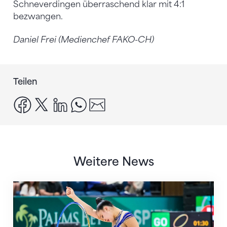
Schneverdingen überraschend klar mit 4:1
bezwangen.
Daniel Frei (Medienchef FAKO-CH)
Teilen
facebook
x
linkedin
whatsapp
email
Weitere News
Nächster Halt: Weltmeisterschaft