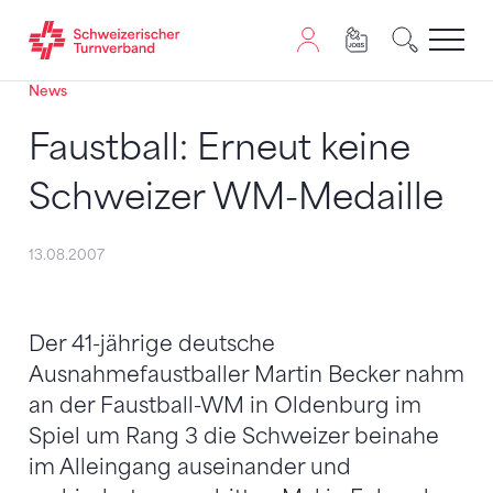
News
Zum Inhalt springen
Zur Sitemap navigieren
Zum Navigieren dieser Seite wird JavaScript benötigt. A
Faustball: Erneut keine
Schweizer WM-Medaille
13.08.2007
Der 41-jährige deutsche
Ausnahmefaustballer Martin Becker nahm
an der Faustball-WM in Oldenburg im
Spiel um Rang 3 die Schweizer beinahe
im Alleingang auseinander und