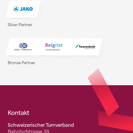
Silver Partner
Bronze Partner
Fusszeile
Kontakt
Schweizerischer Turnverband
Bahnhofstrasse 38