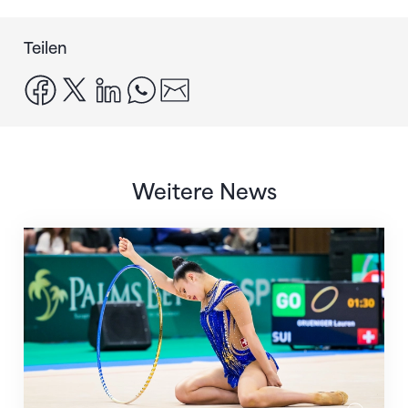
Teilen
facebook
x
linkedin
whatsapp
email
Weitere News
Nächster Halt: Weltmeisterschaft