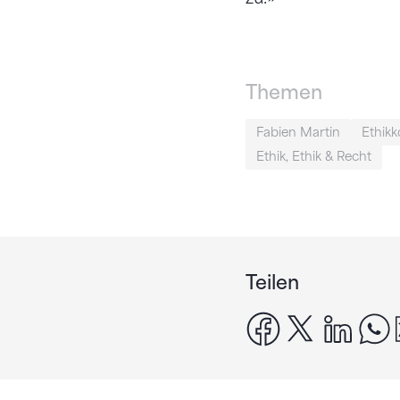
Themen
Fabien Martin
Ethik
Ethik, Ethik & Recht
Teilen
facebook
x
linke