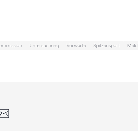
kommission
Untersuchung
Vorwürfe
Spitzensport
Melde
din
whatsapp
email