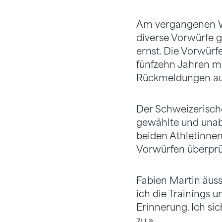
Am vergangenen W
diverse Vorwürfe 
ernst. Die Vorwürf
fünfzehn Jahren mi
Rückmeldungen aus
Der Schweizerische
gewählte und unab
beiden Athletinne
Vorwürfen überprü
Fabien Martin äuss
ich die Trainings 
Erinnerung. Ich s
zu.»