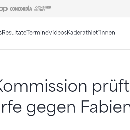
Coop
Concordia
Ochsner Sport
s
Resultate
Termine
Videos
Kaderathlet*innen
tigt. Alternativ können Sie die Sitemap ohne Jav
Kommission prüft
rfe gegen Fabie
n