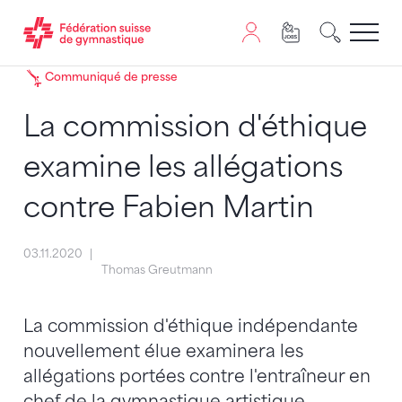
Passer au contenu
Naviguer vers le plan du siten
JavaScript est nécessaire pour naviguer sur ce site. Vous
Communiqué de presse
La commission d'éthique
examine les allégations
contre Fabien Martin
03.11.2020
Thomas Greutmann
La commission d'éthique indépendante
nouvellement élue examinera les
allégations portées contre l'entraîneur en
chef de la gymnastique artistique