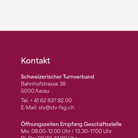
Fusszeile
Kontakt
Schweizerischer Turnverband
Bahnhofstrasse 38
5000 Aarau
Tel.
+ 41 62 837 82 00
E-Mail:
stv
@stv-fsg.ch
Öffnungszeiten Empfang Geschäftsstelle
Mo: 08.00–12.00 Uhr / 13.30–17.00 Uhr