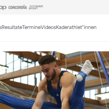
Coop
Concordia
Ochsner Sport
s
Resultate
Termine
Videos
Kaderathlet*innen
tigt. Alternativ können Sie die Sitemap ohne Jav