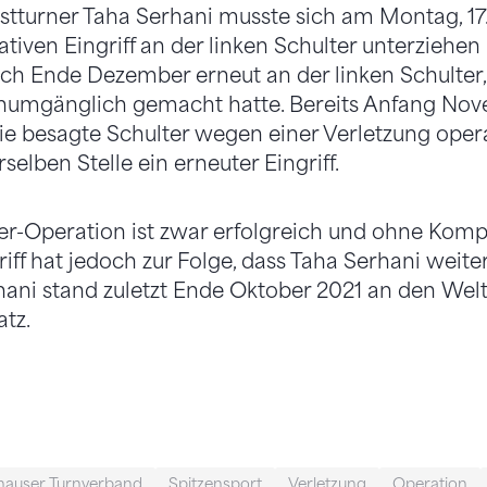
tturner Taha Serhani musste sich am Montag, 17
iven Eingriff an der linken Schulter unterziehen 
sich Ende Dezember erneut an der linken Schulter
unumgänglich gemacht hatte. Bereits Anfang Nove
ie besagte Schulter wegen einer Verletzung oper
selben Stelle ein erneuter Eingriff.
er-Operation ist zwar erfolgreich und ohne Komp
griff hat jedoch zur Folge, dass Taha Serhani weit
rhani stand zuletzt Ende Oktober 2021 an den Wel
atz.
hauser Turnverband
Spitzensport
Verletzung
Operation