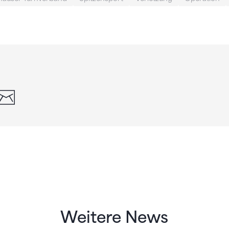
din
whatsapp
email
Weitere News