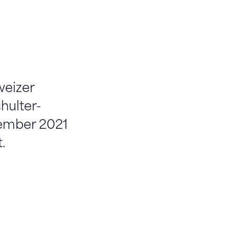
weizer
hulter-
vember 2021
.