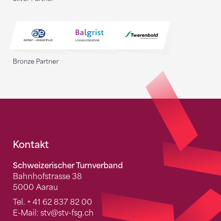
Bronze Partner
Fusszeile
Kontakt
Schweizerischer Turnverband
Bahnhofstrasse 38
5000 Aarau
Tel.
+ 41 62 837 82 00
E-Mail:
stv
@stv-fsg.ch