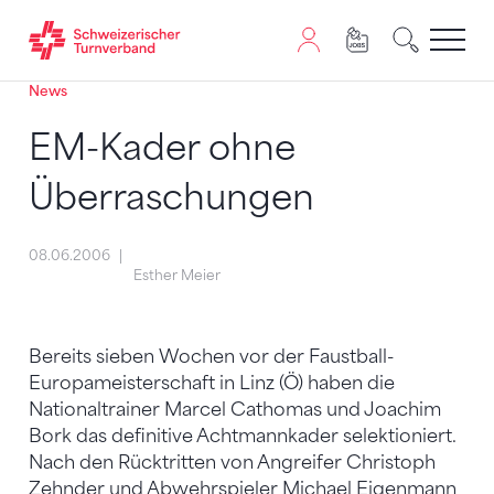
News
Zum Inhalt springen
Zur Sitemap navigieren
Zum Navigieren dieser Seite wird JavaScript benötigt. A
EM-Kader ohne
Überraschungen
08.06.2006
Esther Meier
Bereits sieben Wochen vor der Faustball-
Europameisterschaft in Linz (Ö) haben die
Nationaltrainer Marcel Cathomas und Joachim
Bork das definitive Achtmannkader selektioniert.
Nach den Rücktritten von Angreifer Christoph
Zehnder und Abwehrspieler Michael Eigenmann