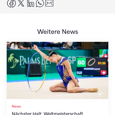
facebook
x
linkedin
whatsapp
email
Weitere News
Nächster Halt: Weltmeisterschaft
News
Nächster Halt: Weltmeisterschaft