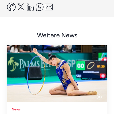
facebook
x
linkedin
whatsapp
email
Weitere News
Nächster Halt: Weltmeisterschaft
News