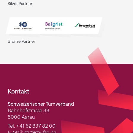
Silver Partner
Bronze Partner
Fusszeile
Kontakt
Schweizerischer Turnverband
Bahnhofstrasse 38
5000 Aarau
Tel.
+ 41 62 837 82 00
E-Mail:
stv
@stv-fsg.ch