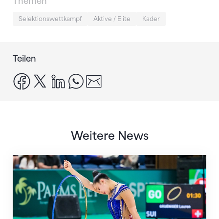
Themen
Selektionswettkampf
Aktive / Elite
Kader
Teilen
facebook
x
linkedin
whatsapp
email
Weitere News
Nächster Halt: Weltmeisterschaft