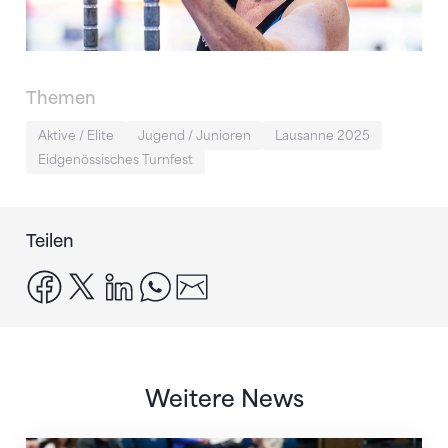
Themen
Aktive / Elite
Jugend / Junioren
Lausanne 2025
Eidgenössisches Turnfest
Teilen
facebook
x
linkedin
whatsapp
email
Weitere News