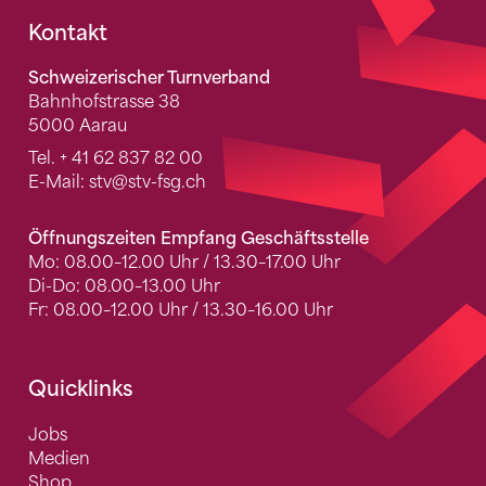
Fusszeile
Kontakt
Schweizerischer Turnverband
Bahnhofstrasse 38
5000 Aarau
Tel.
+ 41 62 837 82 00
E-Mail:
stv
@stv-fsg.ch
Öffnungszeiten Empfang Geschäftsstelle
Mo: 08.00–12.00 Uhr / 13.30–17.00 Uhr
Di-Do: 08.00–13.00 Uhr
Fr: 08.00–12.00 Uhr / 13.30–16.00 Uhr
Quicklinks
Jobs
Medien
Shop