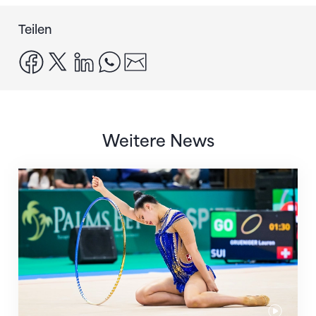
Teilen
facebook
x
linkedin
whatsapp
email
Weitere News
Nächster Halt: Weltmeisterschaft