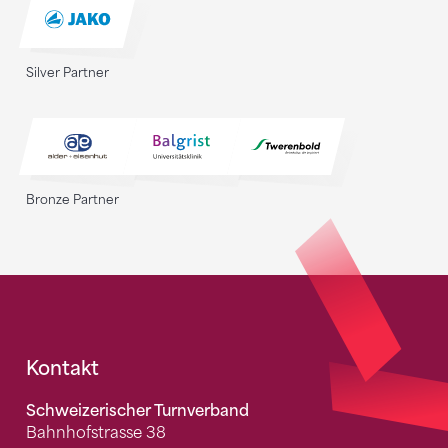
Silver Partner
Bronze Partner
Fusszeile
Kontakt
Schweizerischer Turnverband
Bahnhofstrasse 38