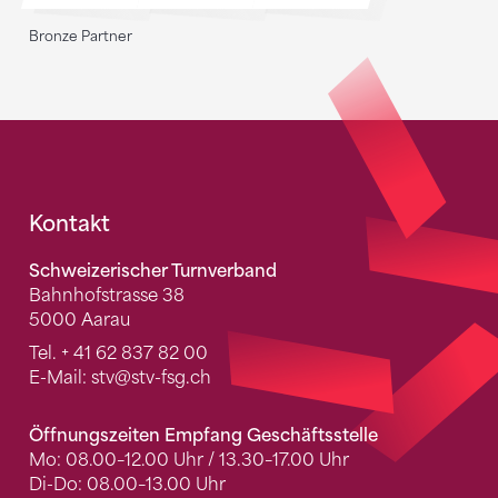
Bronze Partner
Fusszeile
Kontakt
Schweizerischer Turnverband
Bahnhofstrasse 38
5000 Aarau
Tel.
+ 41 62 837 82 00
E-Mail:
stv
@stv-fsg.ch
Öffnungszeiten Empfang Geschäftsstelle
Mo: 08.00–12.00 Uhr / 13.30–17.00 Uhr
Di-Do: 08.00–13.00 Uhr