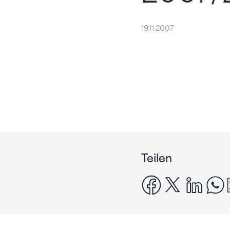
19.11.2007
Teilen
facebook
x
linke