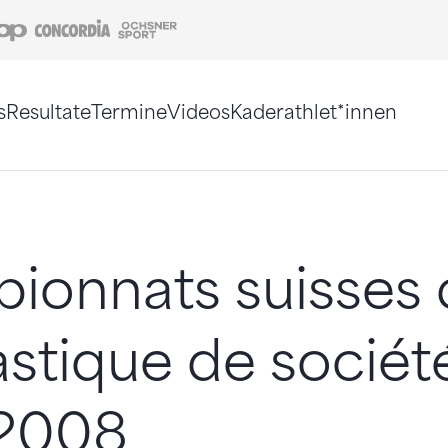
Coop
Concordia
Ochsner Sport
s
Resultate
Termine
Videos
Kaderathlet*innen
tigt. Alternativ können Sie die Sitemap ohne Jav
ionnats suisses 
tique de sociét
2008