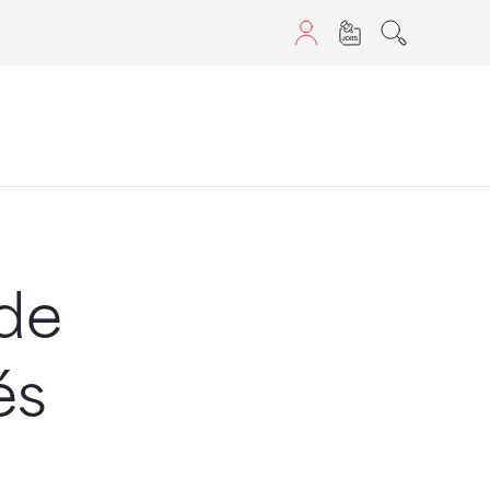
aScript nutzen.
de
és