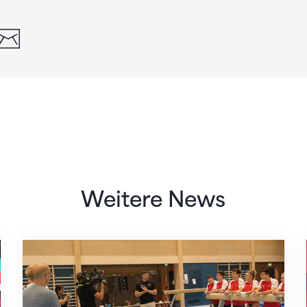
din
whatsapp
email
Weitere News
Mit klaren Zielen nach Zagreb