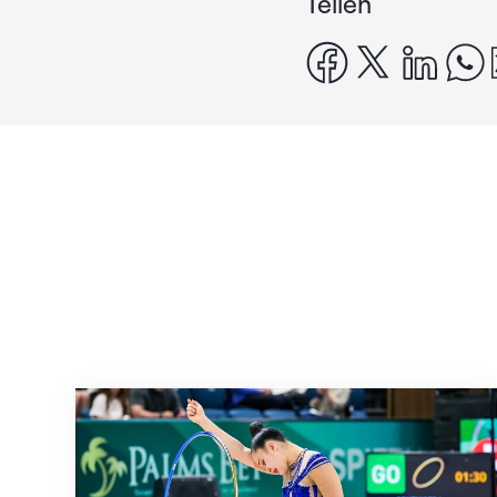
Teilen
facebook
x
linke
Nächster Halt: Weltmeisterschaft