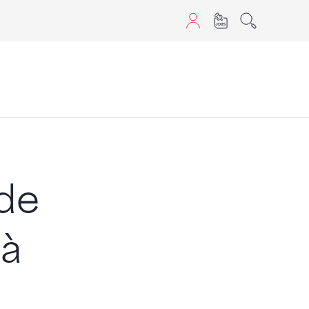
aScript nutzen.
de
 à