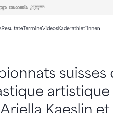
Coop
Concordia
Ochsner Sport
s
Resultate
Termine
Videos
Kaderathlet*innen
tigt. Alternativ können Sie die Sitemap ohne Jav
ionnats suisses 
tique artistique
Ariella Kaeslin et