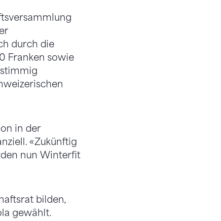
afts­versammlung
er
ch durch die
0 Franken sowie
nstimmig
hweizerischen
on in der
ziell. «Zukünftig
den nun Winterfit
ftsrat bilden,
ola gewählt.