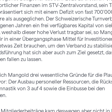
tlicher Finanzen im STV-Zentralvorstand, sein 
äsentiert sich mit einem Defizit von fast 700’0
re als ausgeglichen. Der Schweizerische Turnver
genen Jahren ein frei verfügbares Kapital von si
, weshalb dieser hohe Verlust tragbar sei, so Man
r in einer Übergangsphase Mittel für Investitione
was Zeit brauchen, um den Verband zu stabilisie
sführung hat sich aber auch zum Ziel gesetzt, das
en fallen zu lassen.
rich Mangold drei wesentliche Gründe für die Plau
vor: Der Ausbau personeller Ressourcen, die Rück
astik von 3 auf 4 sowie die Einbusse bei den
en.
Mitgliederbeiträge kam deswegen aber nicht in F