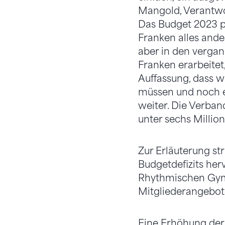
Mangold, Verantwor
Das Budget 2023 pr
Franken alles ande
aber in den vergan
Franken erarbeitet
Auffassung, dass wi
müssen und noch et
weiter. Die Verband
unter sechs Million
Zur Erläuterung st
Budgetdefizits her
Rhythmischen Gymn
Mitgliederangebot
Eine Erhöhung der 