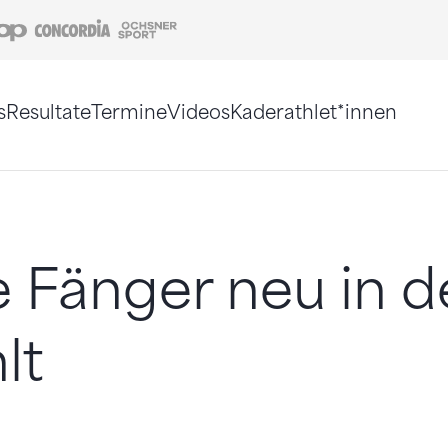
Coop
Concordia
Ochsner Sport
s
Resultate
Termine
Videos
Kaderathlet*innen
tigt. Alternativ können Sie die Sitemap ohne Jav
e Fänger neu in 
lt