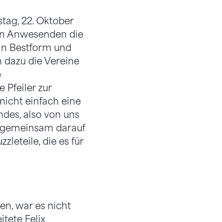
ag, 22. Oktober
den Anwesenden die
 in Bestform und
n dazu die Vereine
e
Pfeiler zur
 nicht einfach eine
ndes, also von uns
le gemeinsam darauf
zleteile, die es für
en, war es nicht
itete Felix