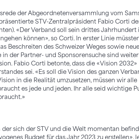
ngsrede der Abgeordnetenversammlung vom Samst
präsentierte STV-Zentralpräsident Fabio Corti 
nten). «Der Verband soll sein drittes Jahrhundert
ngehen können», so Corti. In erster Linie müsste
Das Beschreiten des Schweizer Weges sowie neu
n der Partner- und Sponsorensuche sind weitere 
sion. Fabio Corti betonte, dass die «Vision 2032»
standes sei. «Es soll die Vision des ganzen Verba
 Vision in die Realität umzusetzen, müssen wir al
raucht es jede und jeden. Ihr alle seid wichtige Puz
braucht.»
 in der sich der STV und die Welt momentan befind
ogenes Budget für das Jahr 2023 zu erstellen», le