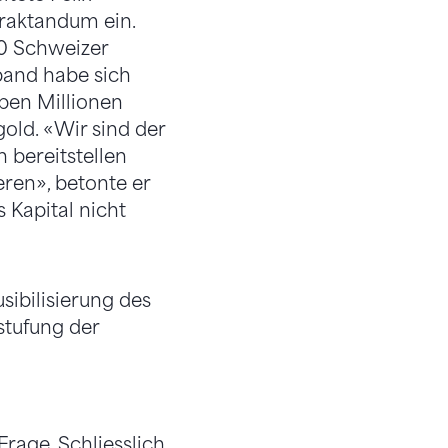
Traktandum ein.
00 Schweizer
band habe sich
eben Millionen
gold. «Wir sind der
n bereitstellen
ren», betonte er
 Kapital nicht
sibilisierung des
stufung der
rage. Schliesslich