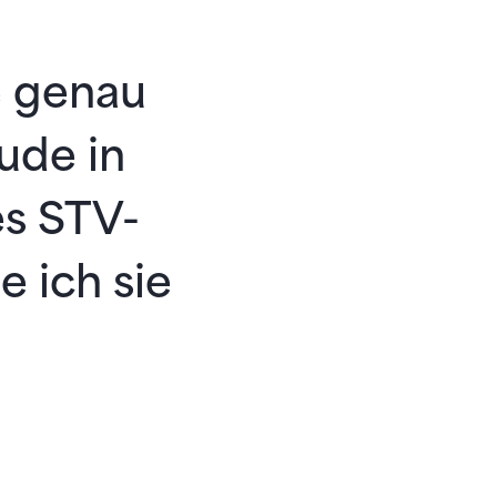
e genau
ude in
es STV-
e ich sie