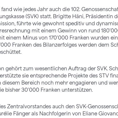
AV fand wie jedes Jahr auch die 102. Genossensch
ngskasse (SVK) statt. Brigitte Häni, Präsidentin d
sion, führte wie gewohnt speditiv und dynamis
hresrechnung mit einem Gewinn von rund 180'00
it einem Minus von 170'000 Franken wurden ei
0’000 Franken des Bilanzerfolges werden dem Sc
schüttet.
on gehört zum wesentlichen Auftrag der SVK. Sch
rstützte sie entsprechende Projekte des STV finan
n diesem Bereich noch mehr engagieren und wer
ie bisher 30'000 Franken unterstützen.
des Zentralvorstandes auch den SVK-Genossenscha
rélie Fänger als Nachfolgerin von Eliane Giovan