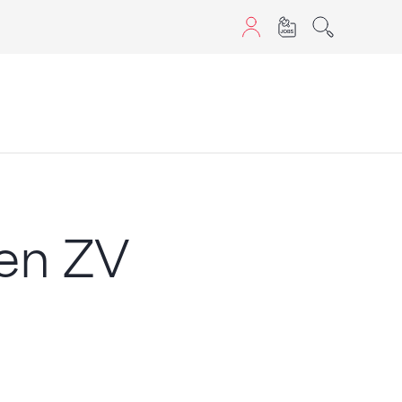
aScript nutzen.
den ZV