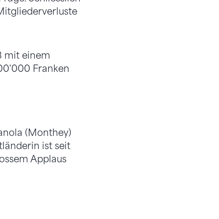
tgliederverluste
3 mit einem
700'000 Franken
vanola (Monthey)
länderin ist seit
grossem Applaus