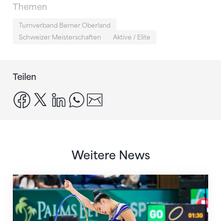
Themen
Turnverband Berner Oberland
Schweizer Meisterschaften
Aktive / Elite
Teilen
facebook
x
linkedin
whatsapp
email
Weitere News
Nächster Halt: Weltmeisterschaft