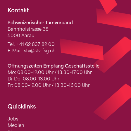
Fusszeile
Kontakt
Schweizerischer Turnverband
Bahnhofstrasse 38
5000 Aarau
Tel.
+ 41 62 837 82 00
E-Mail:
stv
@stv-fsg.ch
Öffnungszeiten Empfang Geschäftsstelle
Mo: 08.00–12.00 Uhr / 13.30–17.00 Uhr
Di-Do: 08.00–13.00 Uhr
Fr: 08.00–12.00 Uhr / 13.30–16.00 Uhr
Quicklinks
Jobs
Medien