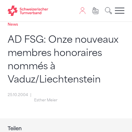
News
Zum Inhalt springen
Zur Sitemap navigieren
Zum Navigieren dieser Seite wird JavaScript benötigt. A
AD FSG: Onze nouveaux
membres honoraires
nommés à
Vaduz/Liechtenstein
25.10.2004
Esther Meier
Teilen