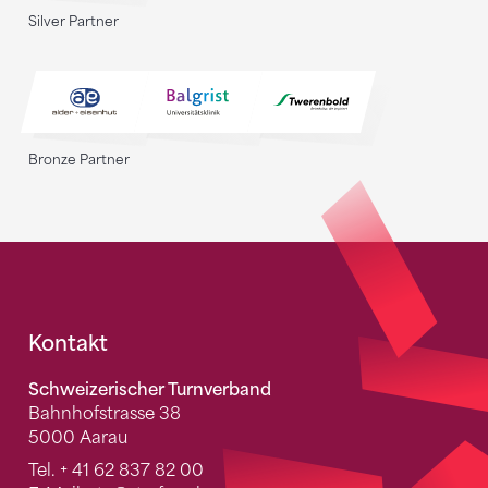
Silver Partner
Bronze Partner
Fusszeile
Kontakt
Schweizerischer Turnverband
Bahnhofstrasse 38
5000 Aarau
Tel.
+ 41 62 837 82 00