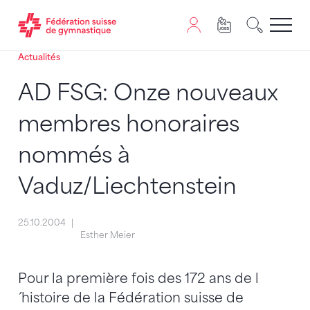
Actualités
Passer au contenu
Naviguer vers le plan du siten
JavaScript est nécessaire pour naviguer sur ce site. Vous
AD FSG: Onze nouveaux
membres honoraires
nommés à
Vaduz/Liechtenstein
25.10.2004
Esther Meier
Pour la première fois des 172 ans de l
´histoire de la Fédération suisse de