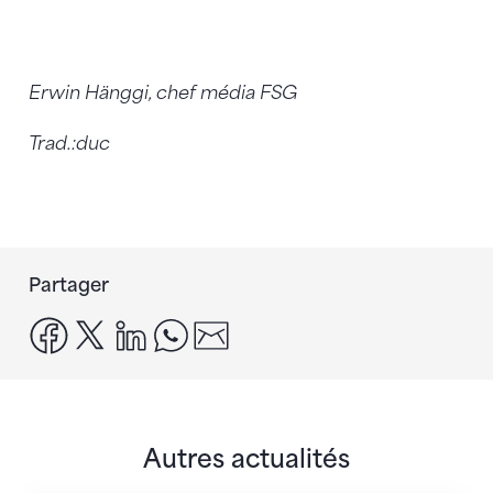
Erwin Hänggi, chef média FSG
Trad.:duc
Partager
facebook
x
linkedin
whatsapp
email
Autres actualités