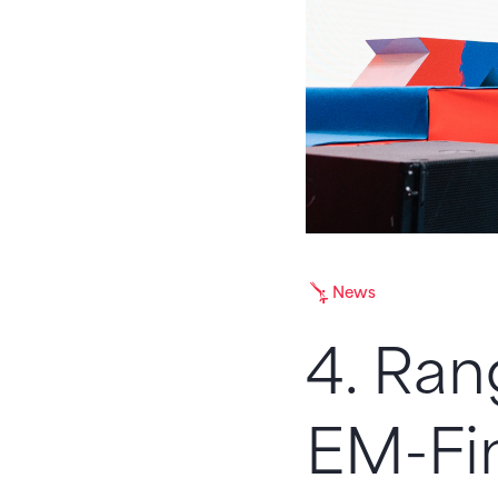
News
4. Ran
EM-Fin