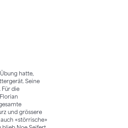
 Übung hatte,
tergerät. Seine
 Für die
Florian
 gesamte
urz und grössere
 auch «störrische»
 blieb Noe Seifert