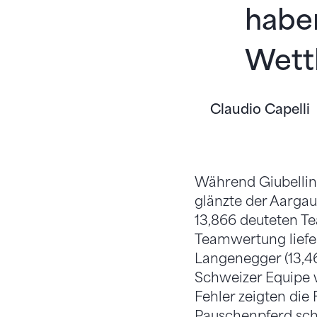
haben
Wett
Claudio Capelli
Während Giubellini
glänzte der Aargau
13,866 deuteten Te
Teamwertung liefer
Langenegger (13,46
Schweizer Equipe 
Fehler zeigten die
Pauschenpferd sche