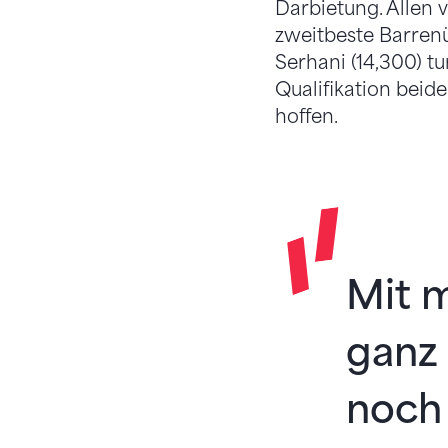
Darbietung. Allen v
zweitbeste Barrenü
Serhani (14,300) t
Qualifikation beid
hoffen.
Mit m
ganz 
noch 