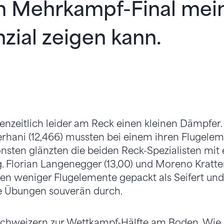
im Mehrkampf-Final mei
zial zeigen kann.
enzeitlich leider am Reck einen kleinen Dämpfer.
Serhani (12,466) mussten bei einem ihren Flugelem
sten glänzten die beiden Reck-Spezialisten mit e
. Florian Langenegger (13,00) und Moreno Kratter
en weniger Flugelemente gepackt als Seifert und 
re Übungen souverän durch.
 Schweizern zur Wettkampf-Hälfte am Boden. Wie a