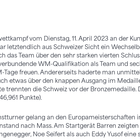
wettkampf vom Dienstag, 11. April 2023 an der Ku
war letztendlich aus Schweizer Sicht ein Wechselb
sich das Team über den sehr starken vierten Schlu
t verbundende WM-Qualifikation als Team und sec
EM-Tage freuen. Andererseits haderte man unmitt
ch etwas über den knappen Ausgang im Medaill
e trennten die Schweiz vor der Bronzemedaille. D
46,961 Punkte).
tturner gelang an den Europameisterschaften in
Einstand nach Mass. Am Startgerät Barren zeigte
angenegger, Noe Seifert als auch Eddy Yusof eine 