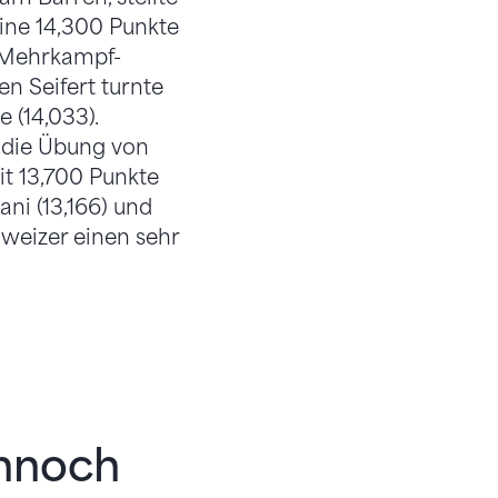
eine 14,300 Punkte
n Mehrkampf-
n Seifert turnte
 (14,033).
 die Übung von
t 13,700 Punkte
ni (13,166) und
hweizer einen sehr
ennoch