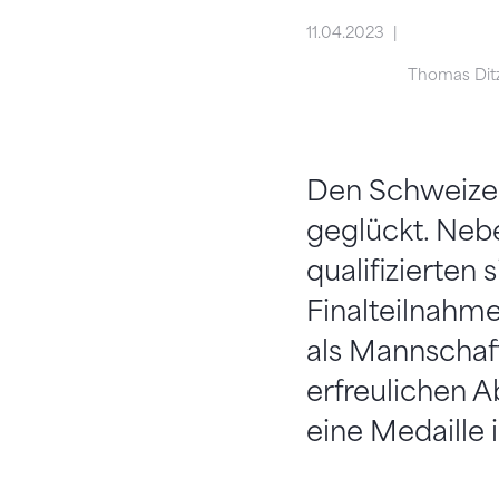
11.04.2023
Thomas Ditz
Den Schweizern
geglückt. Neb
qualifizierten
Finalteilnahme
als Mannschaf
erfreulichen A
eine Medaille