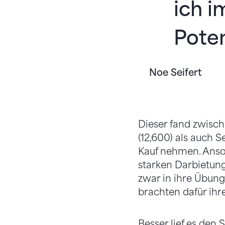
ich 
Poten
Noe Seifert
Dieser fand zwisch
(12,600) als auch 
Kauf nehmen. Anson
starken Darbietung
zwar in ihre Übung
brachten dafür ih
Besser lief es den