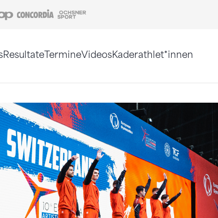
Coop
Concordia
Ochsner Sport
s
Resultate
Termine
Videos
Kaderathlet*innen
tigt. Alternativ können Sie die Sitemap ohne Jav