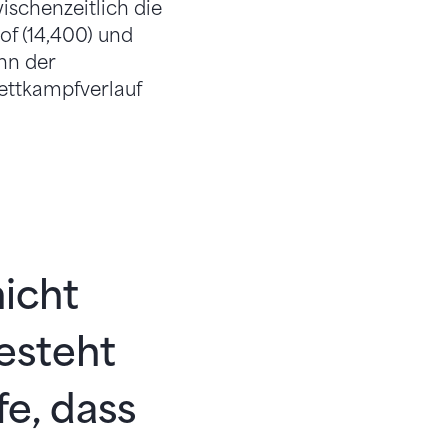
ischenzeitlich die
of (14,400) und
nn der
Wettkampfverlauf
nicht
esteht
fe, dass