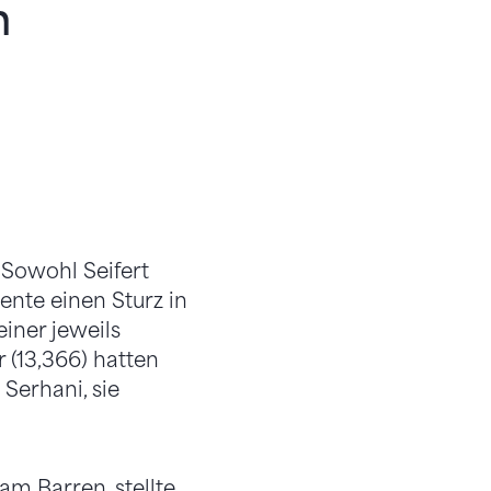
n
 Sowohl Seifert
ente einen Sturz in
iner jeweils
 (13,366) hatten
Serhani, sie
m Barren, stellte