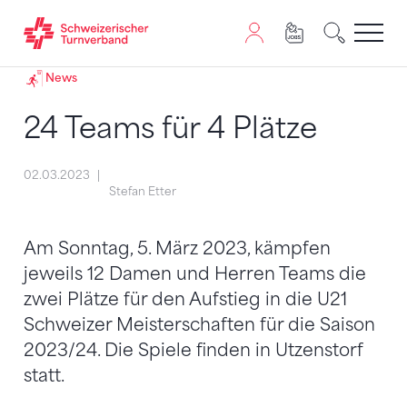
Zum Inhalt springen
Zur Sitemap navigieren
Zum Navigieren dieser Seite wird JavaScript benötigt. A
News
24 Teams für 4 Plätze
02.03.2023
Stefan Etter
Am Sonntag, 5. März 2023, kämpfen
jeweils 12 Damen und Herren Teams die
zwei Plätze für den Aufstieg in die U21
Schweizer Meisterschaften für die Saison
2023/24. Die Spiele finden in Utzenstorf
statt.