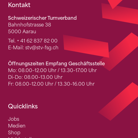
Fusszeile
Kontakt
Schweizerischer Turnverband
Bahnhofstrasse 38
5000 Aarau
Tel.
+ 41 62 837 82 00
E-Mail:
stv
@stv-fsg.ch
Öffnungszeiten Empfang Geschäftsstelle
Mo: 08.00–12.00 Uhr / 13.30–17.00 Uhr
Di-Do: 08.00–13.00 Uhr
Fr: 08.00–12.00 Uhr / 13.30–16.00 Uhr
Quicklinks
Jobs
Medien
Shop