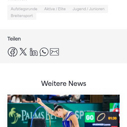
Aufstiegsrunde
Aktive / Elite
Jugend / Junioren
Breitensport
Teilen
facebook
x
linkedin
whatsapp
email
Weitere News
Nächster Halt: Weltmeisterschaft