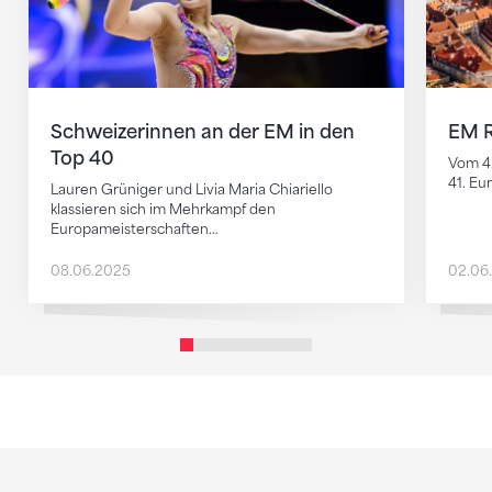
Schweizerinnen an der EM in den
EM R
Top 40
Vom 4.
41. Eu
Lauren Grüniger und Livia Maria Chiariello
klassieren sich im Mehrkampf den
Europameisterschaften…
08.06.2025
02.06
Sponsoren