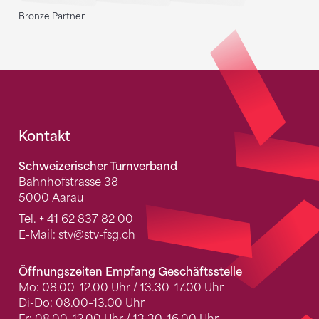
Bronze Partner
Fusszeile
Kontakt
Schweizerischer Turnverband
Bahnhofstrasse 38
5000 Aarau
Tel.
+ 41 62 837 82 00
E-Mail:
stv
@stv-fsg.ch
Öffnungszeiten Empfang Geschäftsstelle
Mo: 08.00–12.00 Uhr / 13.30–17.00 Uhr
Di-Do: 08.00–13.00 Uhr
Fr: 08.00–12.00 Uhr / 13.30–16.00 Uhr