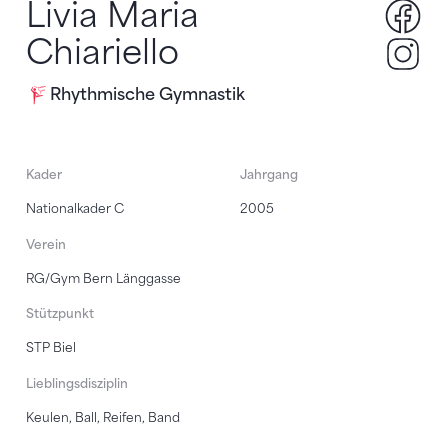
Livia Maria
liv
Chiariello
liv
Rhythmische Gymnastik
Kader
Jahrgang
Nationalkader C
2005
Verein
RG/Gym Bern Länggasse
Stützpunkt
STP Biel
Lieblingsdisziplin
Keulen, Ball, Reifen, Band