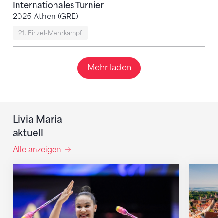
Internationales Turnier
2025 Athen (GRE)
21. Einzel-Mehrkampf
Mehr laden
Livia Maria
aktuell
Alle anzeigen
Schweizerinnen an der EM in den Top 40
EM RG i