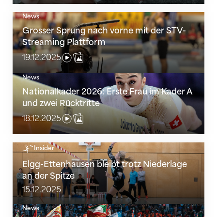
News
Grosser Sprung nach vorne mit der STV-Streaming 
Grosser Sprung nach vorne mit der STV-
Streaming Plattform
19.12.2025
News
Nationalkader 2026: Erste Frau im Kader A und zwei 
Nationalkader 2026: Erste Frau im Kader A
und zwei Rücktritte
18.12.2025
Elgg-Ettenhausen bleibt trotz Niederlage an der Spit
Insider
Elgg-Ettenhausen bleibt trotz Niederlage
an der Spitze
15.12.2025
News
STV führt ab 2027 neue Mitgliedschaft ein