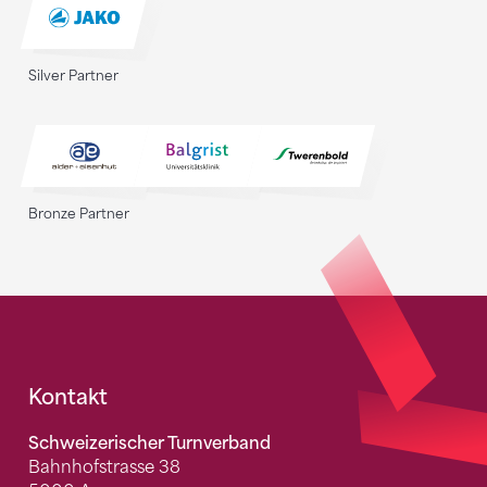
Silver Partner
Bronze Partner
Fusszeile
Kontakt
Schweizerischer Turnverband
Bahnhofstrasse 38