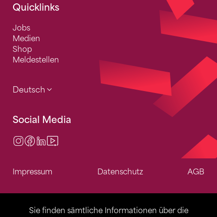
Quicklinks
Jobs
Medien
Shop
Meldestellen
Deutsch
Social Media
Instagram
Facebook
LinkedIn
Video Center
Impressum
Datenschutz
AGB
Sie finden sämtliche Informationen über die