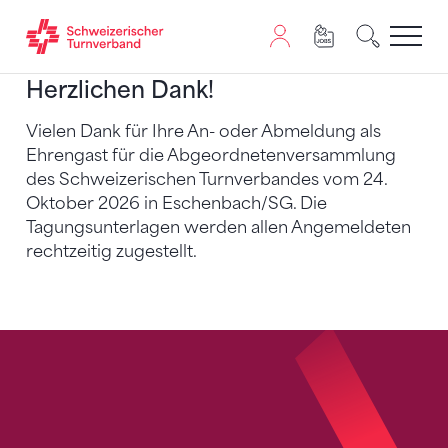
Zum Inhalt springen
Zur Sitemap navigieren
Zum Navigieren dieser Seite wird JavaScript benötigt. A
Herzlichen Dank!
Vielen Dank für Ihre An- oder Abmeldung als
Ehrengast für die Abgeordnetenversammlung
des Schweizerischen Turnverbandes vom 24.
Oktober 2026 in Eschenbach/SG. Die
Tagungsunterlagen werden allen Angemeldeten
rechtzeitig zugestellt.
Sponsoren
Fusszeile