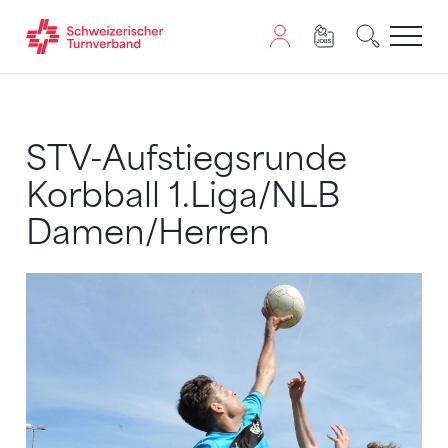
Zum Inhalt springen
Zur Sitemap navigieren
Zum Navigieren dieser Seite wird JavaScript benötigt. A
STV-Aufstiegsrunde
Korbball 1.Liga/NLB
Damen/Herren