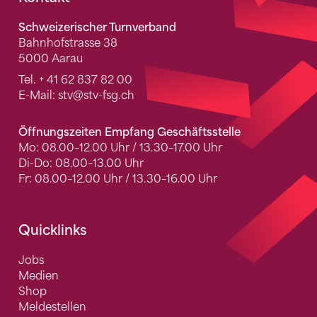
Fusszeile
Schweizerischer Turnverband
Bahnhofstrasse 38
5000 Aarau
Tel.
+ 41 62 837 82 00
E-Mail:
stv
@stv-fsg.ch
Öffnungszeiten Empfang Geschäftsstelle
Mo: 08.00–12.00 Uhr / 13.30–17.00 Uhr
Di-Do: 08.00–13.00 Uhr
Fr: 08.00–12.00 Uhr / 13.30–16.00 Uhr
Quicklinks
Jobs
Medien
Shop
Meldestellen