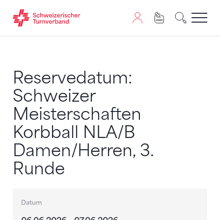
Zum Inhalt springen
Zur Sitemap navigieren
Zum Navigieren dieser Seite wird JavaScript benötigt. A
Reservedatum:
Schweizer
Meisterschaften
Korbball NLA/B
Damen/Herren, 3.
Runde
Datum