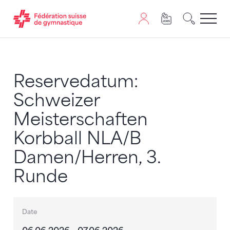
Passer au contenu
Naviguer vers le plan du siten
JavaScript est nécessaire pour naviguer sur ce site. Vous
Reservedatum:
Schweizer
Meisterschaften
Korbball NLA/B
Damen/Herren, 3.
Runde
Date