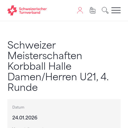
Zum Inhalt springen
Zur Sitemap navigieren
Zum Navigieren dieser Seite wird JavaScript benötigt. A
Schweizer
Meisterschaften
Korbball Halle
Damen/Herren U21, 4.
Runde
Datum
24.01.2026