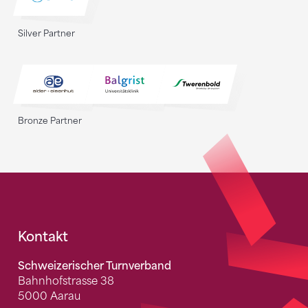
Silver Partner
Bronze Partner
Fusszeile
Kontakt
Schweizerischer Turnverband
Bahnhofstrasse 38
5000 Aarau