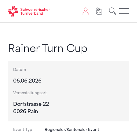
Zum Inhalt springen
Zur Sitemap navigieren
Zum Navigieren dieser Seite wird JavaScript benötigt. A
Rainer Turn Cup
Datum
06.06.2026
Veranstaltungsort
Dorfstrasse 22
6026 Rain
Event-Typ
Regionaler/Kantonaler Event