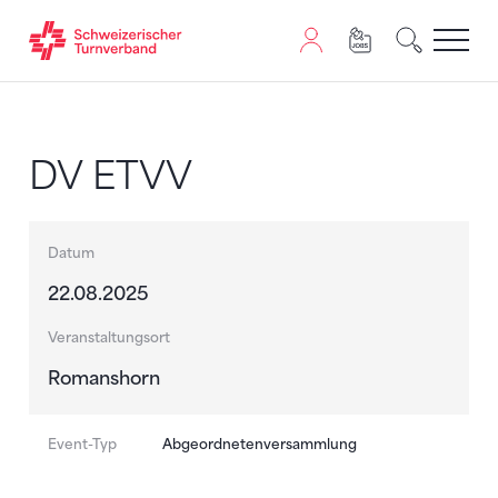
Zum Inhalt springen
Zur Sitemap navigieren
Zum Navigieren dieser Seite wird JavaScript benötigt. A
DV ETVV
Datum
22.08.2025
Veranstaltungsort
Romanshorn
Event-Typ
Abgeordnetenversammlung