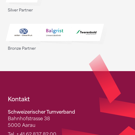
Silver Partner
Bronze Partner
Fusszeile
Kontakt
Schweizerischer Turnverband
Bahnhofstrasse 38
5000 Aarau
Tel.
+ 41 62 837 82 00